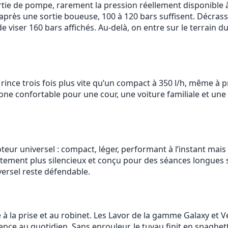
e de pompe, rarement la pression réellement disponible à l
o après une sortie boueuse, 100 à 120 bars suffisent. Décra
 viser 160 bars affichés. Au-delà, on entre sur le terrain 
 rince trois fois plus vite qu’un compact à 350 l/h, même à p
one confortable pour une cour, une voiture familiale et une 
r universel : compact, léger, performant à l’instant mais 
tement plus silencieux et conçu pour des séances longues 
versel reste défendable.
à la prise et au robinet. Les Lavor de la gamme Galaxy et 
ence au quotidien. Sans enrouleur, le tuyau finit en spaghet