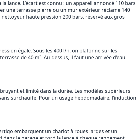
a lance. L’écart est connu : un appareil annoncé 110 bars
sser une terrasse pierre ou un mur extérieur réclame 140
du nettoyeur haute pression 200 bars, réservé aux gros
ression égale. Sous les 400 l/h, on plafonne sur les
terrasse de 40 m². Au-dessus, il faut une arrivée d’eau
bruyant et limité dans la durée. Les modèles supérieurs
sans surchauffe. Pour un usage hebdomadaire, l’induction
Vertigo embarquent un chariot à roues larges et un
ti dans le garage et tord la lance à chaque rangement.