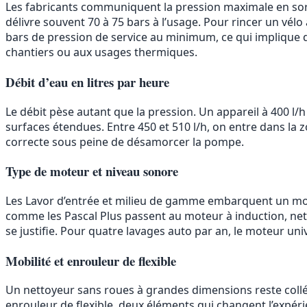
Les fabricants communiquent la pression maximale en sorti
délivre souvent 70 à 75 bars à l’usage. Pour rincer un vél
bars de pression de service au minimum, ce qui implique de
chantiers ou aux usages thermiques.
Débit d’eau en litres par heure
Le débit pèse autant que la pression. Un appareil à 400 l/h
surfaces étendues. Entre 450 et 510 l/h, on entre dans la z
correcte sous peine de désamorcer la pompe.
Type de moteur et niveau sonore
Les Lavor d’entrée et milieu de gamme embarquent un moteu
comme les Pascal Plus passent au moteur à induction, net
se justifie. Pour quatre lavages auto par an, le moteur uni
Mobilité et enrouleur de flexible
Un nettoyeur sans roues à grandes dimensions reste collé 
enrouleur de flexible, deux éléments qui changent l’expéri