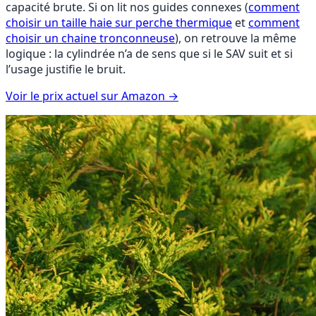
capacité brute. Si on lit nos guides connexes (
comment
choisir un taille haie sur perche thermique
et
comment
choisir un chaine tronconneuse
), on retrouve la même
logique : la cylindrée n’a de sens que si le SAV suit et si
l’usage justifie le bruit.
Voir le prix actuel sur Amazon
→