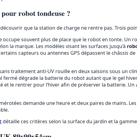
i pour robot tondeuse ?
et découvrir que la station de charge ne rentre pas. Trois poi
e occupe souvent plus de place que le robot en tonte. Un r
elon la marque. Les modèles visant les surfaces jusqu’à
rob
 : certains capteurs ou antennes GPS dépassent le châssis 
sans traitement anti-UV rouille en deux saisons sous un clim
l fermé dégrade la batterie du robot autant que le gel hive
été et le rentrer pour l’hiver afin de préserver la batterie. Un
umérotées demande une heure et deux paires de mains. Les 
ble.
t
détaille ces critères selon la surface du jardin et la gamm
BRUK 89x90x54cm